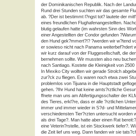
der Dominikanischen Republik. Nach der Landu
Rund drei Stunden suchten wir das gesamte Fl
ab. ?Der ist bestimmt l?ngst tot? lautete der m
eines freundlichen Flughafenangestellten. Nach
blutig gelaufen hatte (im wahrsten Sinn des Wor
einer Angestellten der Condor gefunden ?Warum
den Hund gek?mmert?!? ?werden wir w?tend vo
er sowieso nicht nach Panama weiterbef?rdert 
wir kurz darauf von der Fluggesellschaft, die de
bernehmen sollte. Wir mussten also neu buchen
nach Santiago. Kostete die Kleinigkeit von 2500
In Mexiko City wollten wir gerade Strolch abge
zur?ck zu fliegen. Es waren noch etwa zwei Stu
problemlos von Tijuana in die Hauptstadt gefloge
gehen. ?Ihr Hund hat keine amts?rztliche Gesu
ffnete man uns am Abfertigungsschalter der
KL
des Tieres, erkl?re, dass er alle ?rztlichen Unt
immer und immer wieder in S?d- und Mittelamer
verschiedensten Tier?rzten untersucht worden wa
als drei Tage?. Man hatte aber einen Rat bereit:
eine Veterin?rstelle, ist ein Stockwerk tiefer?. 
die Zeit lief uns weg. Dann fanden wir sie tats?ch