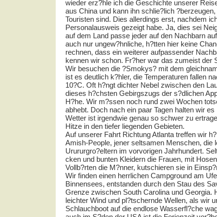
wieder erz?hle ich die Geschichte unserer Reis
aus China und kann ihn schlie?lich ?berzeugen,
Touristen sind. Dies allerdings erst, nachdem ic
Personalausweis gezeigt habe. Ja, dies sei Nei
auf dem Land passe jeder auf den Nachbarn au
auch nur ungew?hnliche, h?tten hier keine Cha
rechnen, dass ein weiterer aufpassender Nachb
kennen wir schon. Fr?her war das zumeist der S
Wir besuchen die ?Smokys? mit dem gleichnami
ist es deutlich k?hler, die Temperaturen fallen 
10?C. Oft h?ngt dichter Nebel zwischen den L
dieses h?chsten Gebirgszugs der s?dlichen Ap
H?he. Wir m?ssen noch rund zwei Wochen totsch
abhebt. Doch nach ein paar Tagen halten wir es
Wetter ist irgendwie genau so schwer zu ertrag
Hitze in den tiefer liegenden Gebieten.
Auf unserer Fahrt Richtung Atlanta treffen wir h?u
Amish-People, jener seltsamen Menschen, die le
Urururgro?eltern im vorvorigen Jahrhundert. Sel
cken und bunten Kleidern die Frauen, mit Hose
Vollb?rten die M?nner, kutschieren sie in Einsp
Wir finden einen herrlichen Campground am Ufer
Binnensees, entstanden durch den Stau des Sa
Grenze zwischen South Carolina und Georgia. 
leichter Wind und pl?tschernde Wellen, als wir
Schlauchboot auf die endlose Wasserfl?che w
auch im S?den der
USA
ist die Ferienzeit vor?be