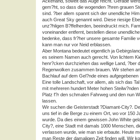
Ackerland, soweit das Auge reicht. Gerade werde
gem?ht, so dass die wogenden ?hren grauen St
sind. ?ber allem spannt sich der unendliche Hi
auch Great Sky genannt wird. Diese riesige Eben
unz?hligen B?ffelherden, beeindruckt mich. Far
voneinander entfernt, bestellen diese unendlich
bedenke, dass fr?her unsere gesamte Familie v
kann man nur vor Neid erblassen.
Aber Montana bedeutet eigentlich ja Gebirgslan
es seinem Namen auch gerecht. Von lichtem Ki
henr?cken durchziehen das wellige Land, ?ber 
Regenwolken zusammen brauen. Wir stehen an
Bachlauf auf dem Gel?nde eines aufgegebene
Eine tolle Landschaft, vor allem, als sich das 
mit mehreren hundert Meter hohen Steilw?nden 
Platz f?r den schmalen Fahrweg und den nun 
lassen.
Wir suchen die Geisterstadt ?Diamant-City?. De
uns tief in die Berge zu einem Ort, wo vor 150 
wurde. Da dies einem gewissen John White gela
City?, eine Stadt mit damals 1000 Menschen, di
verlassen wurde, wie man sie erbaute. Heute
man Reste der damaligen Zeit finden will. Wi