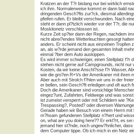
Kratzen an der T?r bislang nur bei wirklich erns
ich ihm. Normalerweise kommt er dann bald nac
dringenden Gesch?fts zur?ck, diesmal allerdings
pfeifen rufen. Er bleibt verschwunden. Nach ei
steht er dann pl?tzlich wieder vor der T?r, die n
Moskitonetz verschlossen ist.
Kurze Zeit sp?ter dann der Regen, nachdem imme
nicht abrei?endes Wetterleuchten gesorgt hatte
anders. Er scheint nicht aus einzelnen Tropfen z
an, als w?rde jemand den gesamten Inhalt meh
einmal ?ber dem Auto auskippen.
Es wird immer schwieriger, einen Stellplatz f?r d
stehen nicht gerne auf Campgrounds, nicht nur
Kosten, da wir keine Anschl?sse f?r Wasser, 
wie die gro?en R+Vs der Amerikaner mit ihren 
Aber auch mit Strolch f?hlen wir uns in der freie
er bellen, sein Gesch?ft erledigen und oft auch fr
Doch die Amerikaner sind vorsichtige Menschen.
eingez?unt, Zufahrten, Feldwege und was sonst
ist zumeist versperrt oder mit Schildern wie ?K
Trespassing?, Posted? oder diversen Warnunge
Gerade haben wir Besuch von einem Herrn mit 
m?hsam gefundenen Stellplatz n?hert und wiss
on, what are you doing here?? Er erkl?rt, es se
jemand hier st?nde, noch ungew?hnlicher, dass
dem Computer tippe. Ob ich mich in ein Netz e