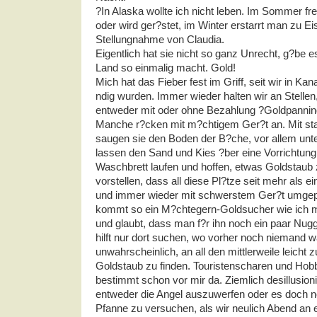
?In Alaska wollte ich nicht leben. Im Sommer f
oder wird ger?stet, im Winter erstarrt man zu Eis
Stellungnahme von Claudia.
Eigentlich hat sie nicht so ganz Unrecht, g?be 
Land so einmalig macht. Gold!
Mich hat das Fieber fest im Griff, seit wir in K
ndig wurden. Immer wieder halten wir an Stellen,
entweder mit oder ohne Bezahlung ?Goldpanning
Manche r?cken mit m?chtigem Ger?t an. Mit s
saugen sie den Boden der B?che, vor allem unt
lassen den Sand und Kies ?ber eine Vorrichtung
Waschbrett laufen und hoffen, etwas Goldstaub
vorstellen, dass all diese Pl?tze seit mehr als 
und immer wieder mit schwerstem Ger?t umgep
kommt so ein M?chtegern-Goldsucher wie ich mi
und glaubt, dass man f?r ihn noch ein paar Nug
hilft nur dort suchen, wo vorher noch niemand wa
unwahrscheinlich, an all den mittlerweile leicht
Goldstaub zu finden. Touristenscharen und Ho
bestimmt schon vor mir da. Ziemlich desillusioni
entweder die Angel auszuwerfen oder es doch n
Pfanne zu versuchen, als wir neulich Abend an