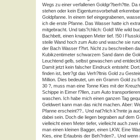
Wegs zu einer verfallenen Goldgr?berh?tte. Da 
stehen oder kein Eigentumsvorbehalt erkennbar i
Goldpfanne. In einem tief eingegrabenen, wass
ich die erste Pfanne. Das Wasser hatte ich extra
mitgebracht. Und tats?chlich: Gold! Wie wild bud
Bachbett, einen knappen Meter tief. !50 l Flusski
steile Wand hoch zum Auto und wasche sie rund
der Bach Wasser f?hrt. Nicht zu beschreiben da
Kubikzentimeter schwarzem Sand dann die Gold
Leuchtend gelb, selbst gewaschen und entdeckt
Damit jetzt kein falscher Eindruck entsteht: Dor
finden ist, betr?gt das Verh?ltnis Gold zu Gestei
Million. Dies bedeutet, um ein Gramm Gold zu f
30 ?, muss man eine Tonne Kies mit der Kreuzh
Schippe in Eimer f?llen, zum Auto transportiere
waschen. Ich habe mich einen ganzen Tag gequ?l
Geldwert kann man das nicht machen. Aber: We
Pfanne erscheint??.. Und nat?rlich k?nnte ja au
dabei sein. Doch die liegen begraben auf dem 
vielleicht einen Meter tiefer, vielleicht auch zwe
man einen kleinen Bagger, einen
LKW
, Eine Wa
Kies, eine Erlaubnis der Beh?rden?.. Und wenn ma