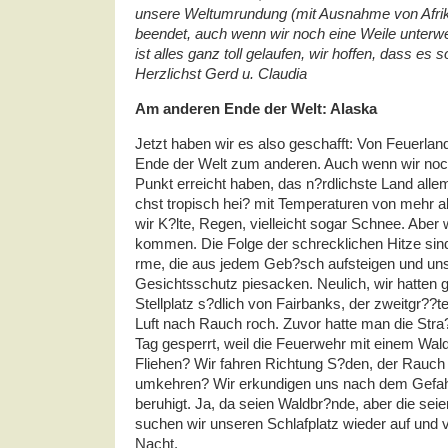
unsere Weltumrundung (mit Ausnahme von Afrika
beendet, auch wenn wir noch eine Weile unterwe
ist alles ganz toll gelaufen, wir hoffen, dass es so
Herzlichst Gerd u. Claudia
Am anderen Ende der Welt: Alaska
Jetzt haben wir es also geschafft: Von Feuerlan
Ende der Welt zum anderen. Auch wenn wir noch
Punkt erreicht haben, das n?rdlichste Land allem
chst tropisch hei? mit Temperaturen von mehr al
wir K?lte, Regen, vielleicht sogar Schnee. Aber 
kommen. Die Folge der schrecklichen Hitze si
rme, die aus jedem Geb?sch aufsteigen und uns
Gesichtsschutz piesacken. Neulich, wir hatten
Stellplatz s?dlich von Fairbanks, der zweitgr??te
Luft nach Rauch roch. Zuvor hatte man die Str
Tag gesperrt, weil die Feuerwehr mit einem Wald
Fliehen? Wir fahren Richtung S?den, der Rauch w
umkehren? Wir erkundigen uns nach dem Gefah
beruhigt. Ja, da seien Waldbr?nde, aber die seie
suchen wir unseren Schlafplatz wieder auf und v
Nacht.