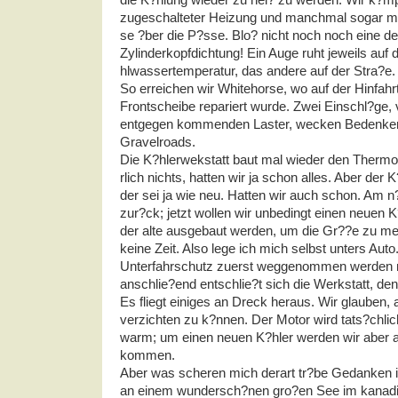
zugeschalteter Heizung und manchmal sogar mi
se ?ber die P?sse. Blo? nicht noch noch eine de
Zylinderkopfdichtung! Ein Auge ruht jeweils auf 
hlwassertemperatur, das andere auf der Stra?e.
So erreichen wir Whitehorse, wo auf der Hinfahr
Frontscheibe repariert wurde. Zwei Einschl?ge,
entgegen kommenden Laster, wecken Bedenken
Gravelroads.
Die K?hlerwekstatt baut mal wieder den Thermo
rlich nichts, hatten wir ja schon alles. Aber der 
der sei ja wie neu. Hatten wir auch schon. Am 
zur?ck; jetzt wollen wir unbedingt einen neuen
der alte ausgebaut werden, um die Gr??e zu me
keine Zeit. Also lege ich mich selbst unters Auto
Unterfahrschutz zuerst weggenommen werden mu
anschlie?end entschlie?t sich die Werkstatt, de
Es fliegt einiges an Dreck heraus. Wir glauben,
verzichten zu k?nnen. Der Motor wird tats?chli
warm; um einen neuen K?hler werden wir aber a
kommen.
Aber was scheren mich derart tr?be Gedanken
an einem wundersch?nen gro?en See im kanad