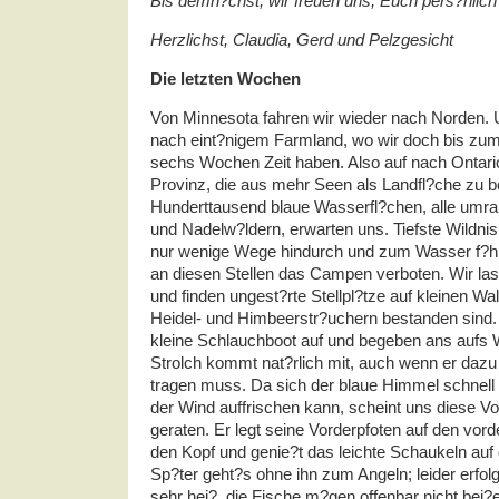
Bis demn?chst; wir freuen uns, Euch pers?nlic
Herzlichst, Claudia, Gerd und Pelzgesicht
Die letzten Wochen
Von Minnesota fahren wir wieder nach Norden. U
nach eint?nigem Farmland, wo wir doch bis zum
sechs Wochen Zeit haben. Also auf nach Ontari
Provinz, die aus mehr Seen als Landfl?che zu b
Hunderttausend blaue Wasserfl?chen, alle umra
und Nadelw?ldern, erwarten uns. Tiefste Wildnis
nur wenige Wege hindurch und zum Wasser f?hr
an diesen Stellen das Campen verboten. Wir las
und finden ungest?rte Stellpl?tze auf kleinen Wal
Heidel- und Himbeerstr?uchern bestanden sind. 
kleine Schlauchboot auf und begeben ans aufs 
Strolch kommt nat?rlich mit, auch wenn er da
tragen muss. Da sich der blaue Himmel schnell
der Wind auffrischen kann, scheint uns diese 
geraten. Er legt seine Vorderpfoten auf den vor
den Kopf und genie?t das leichte Schaukeln au
Sp?ter geht?s ohne ihn zum Angeln; leider erfolg
sehr hei?, die Fische m?gen offenbar nicht bei