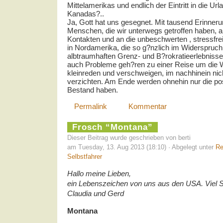
Mittelamerikas und endlich der Eintritt in die Ur
Kanadas?..
Ja, Gott hat uns gesegnet. Mit tausend Erinner
Menschen, die wir unterwegs getroffen haben, 
Kontakten und an die unbeschwerten , stressfr
in Nordamerika, die so g?nzlich im Widerspruch
albtraumhaften Grenz- und B?rokratieerlebniss
auch Probleme geh?ren zu einer Reise um die We
kleinreden und verschweigen, im nachhinein nic
verzichten. Am Ende werden ohnehin nur die pos
Bestand haben.
Permalink
Kommentar
Frosch “Montana”
Dieser Beitrag wurde geschrieben von berti
am Tuesday, 13. Aug 2013 (18:10) · Abgelegt unter
Re
Selbstfahrer
Hallo meine Lieben,
ein Lebenszeichen von uns aus den
USA
. Viel
Claudia und Gerd
Montana