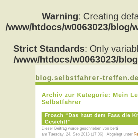
Warning
: Creating def
/www/htdocs/w0063023/blog/w
Strict Standards
: Only varia
/www/htdocs/w0063023/blog/
blog.selbstfahrer-treffen.d
Archiv zur Kategorie: Mein L
Selbstfahrer
Frosch “Das haut dem Fass die K
Gesicht!”
Dieser Beitrag wurde geschrieben von berti
am Tuesday, 24. Sep 2013 (17:06) · Abgelegt unter
Re