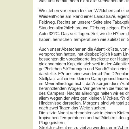
was uns betrifft, noch nicht alle Menschen an di
Wir stehen vor einem kleinen W?ldchen auf eine
Wiesenfl?che am Rand einer Landstra?e, eigent
Feldweg. Rechts an unserer Seite eine Tabakpfl
Stauden allm?hlich braune F?rbung zeigen. Es i
Auto 32?C. Das seit Tagen. Seit wir die H?hen 
haben, herrschen Temperaturen wie zuletzt im
Auch unser Abstecher an die Atlantikk?ste, von 
versprochen hatten, hat diesbez?glich kaum Lin
besuchten die vorgelagerte Inselkette der Hatta
gleichnamigen Kap, die sich weit in den Atlantik 
gef?hrlichen Str?mungen und Sandb?nken eine Ge
darstellte. F?r uns eine wundersch?ne D?nenland
Stellplatz auf einem kleinen Campground find
im Meer allerdings nicht, daf?r sorgen die m?ch
heranrollenden Wogen. Wir genie?en die frisch
des Campers. Nachts allerdings halten wir es d
allem wegen der winzigen kleinen M?cken, f?r d
Hindernisse darstellen. Morgens sind wir total z
nach zwei Tagen das Weite suchen.
Die letzte Nacht verbrachten wir in einem Kiefer
tropischen Temperaturen und nat?rlich mit den 
Plagegeistern.
Strolch scheint es zu viel zu werden, er m?chte 