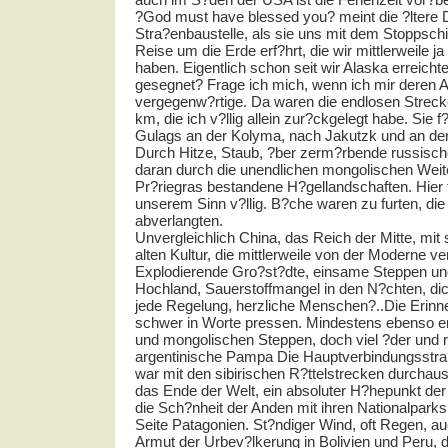
?God must have blessed you? meint die ?ltere
Stra?enbaustelle, als sie uns mit dem Stoppschi
Reise um die Erde erf?hrt, die wir mittlerweile ja
haben. Eigentlich schon seit wir Alaska erreichte
gesegnet? Frage ich mich, wenn ich mir deren A
vergegenw?rtige. Da waren die endlosen Strecken
km, die ich v?llig allein zur?ckgelegt habe. Sie 
Gulags an der Kolyma, nach Jakutzk und an de
Durch Hitze, Staub, ?ber zerm?rbende russisch
daran durch die unendlichen mongolischen Weit
Pr?riegras bestandene H?gellandschaften. Hier f
unserem Sinn v?llig. B?che waren zu furten, die
abverlangten.
Unvergleichlich China, das Reich der Mitte, mit 
alten Kultur, die mittlerweile von der Moderne ve
Explodierende Gro?st?dte, einsame Steppen un
Hochland, Sauerstoffmangel in den N?chten, di
jede Regelung, herzliche Menschen?..Die Erinn
schwer in Worte pressen. Mindestens ebenso end
und mongolischen Steppen, doch viel ?der und ra
argentinische Pampa Die Hauptverbindungsstra
war mit den sibirischen R?ttelstrecken durchaus
das Ende der Welt, ein absoluter H?hepunkt der
die Sch?nheit der Anden mit ihren Nationalparks
Seite Patagonien. St?ndiger Wind, oft Regen, a
Armut der Urbev?lkerung in Bolivien und Peru, d