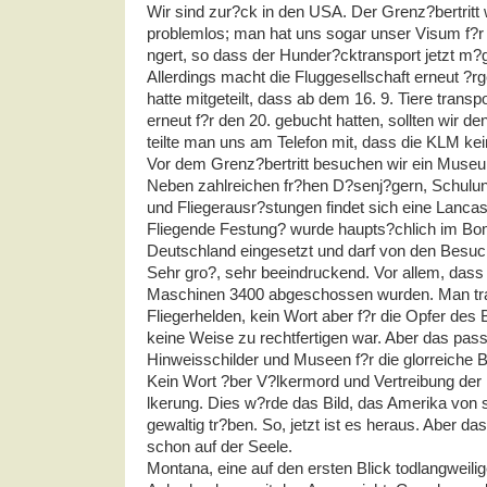
Wir sind zur?ck in den
USA
. Der Grenz?bertritt
problemlos; man hat uns sogar unser Visum f?r 
ngert, so dass der Hunder?cktransport jetzt m?g
Allerdings macht die Fluggesellschaft erneut ?rg
hatte mitgeteilt, dass ab dem 16. 9. Tiere transpo
erneut f?r den 20. gebucht hatten, sollten wir 
teilte man uns am Telefon mit, dass die
KLM
kei
Vor dem Grenz?bertritt besuchen wir ein Museum
Neben zahlreichen fr?hen D?senj?gern, Schulu
und Fliegerausr?stungen findet sich eine Lancas
Fliegende Festung? wurde haupts?chlich im Bo
Deutschland eingesetzt und darf von den Besu
Sehr gro?, sehr beeindruckend. Vor allem, dass
Maschinen 3400 abgeschossen wurden. Man tra
Fliegerhelden, kein Wort aber f?r die Opfer des
keine Weise zu rechtfertigen war. Aber das passt 
Hinweisschilder und Museen f?r die glorreiche
Kein Wort ?ber V?lkermord und Vertreibung der
lkerung. Dies w?rde das Bild, das Amerika von s
gewaltig tr?ben. So, jetzt ist es heraus. Aber das
schon auf der Seele.
Montana, eine auf den ersten Blick todlangweil