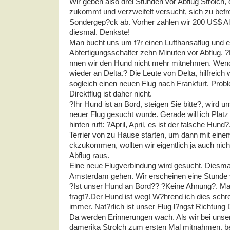
Wir geben also drei Stunden vor Abflug Strolch, 
zukommt und verzweifelt versucht, sich zu befre
Sondergep?ck ab. Vorher zahlen wir 200 US$ Al
diesmal. Denkste!
Man bucht uns um f?r einen Lufthansaflug und e
Abfertigungsschalter zehn Minuten vor Abflug. ?
nnen wir den Hund nicht mehr mitnehmen. Wende
wieder an Delta.? Die Leute von Delta, hilfreich
sogleich einen neuen Flug nach Frankfurt. Prob
Direktflug ist daher nicht.
?Ihr Hund ist an Bord, steigen Sie bitte?, wird u
neuer Flug gesucht wurde. Gerade will ich Plat
hinten ruft: ?April, April, es ist der falsche Hund
Terrier von zu Hause starten, um dann mit eine
ckzukommen, wollten wir eigentlich ja auch nich
Abflug raus.
Eine neue Flugverbindung wird gesucht. Diesmal
Amsterdam gehen. Wir erscheinen eine Stunde v
?Ist unser Hund an Bord?? ?Keine Ahnung?. M
fragt?.Der Hund ist weg! W?hrend ich dies schre
immer. Nat?rlich ist unser Flug l?ngst Richtung 
Da werden Erinnerungen wach. Als wir bei uns
damerika Strolch zum ersten Mal mitnahmen, b