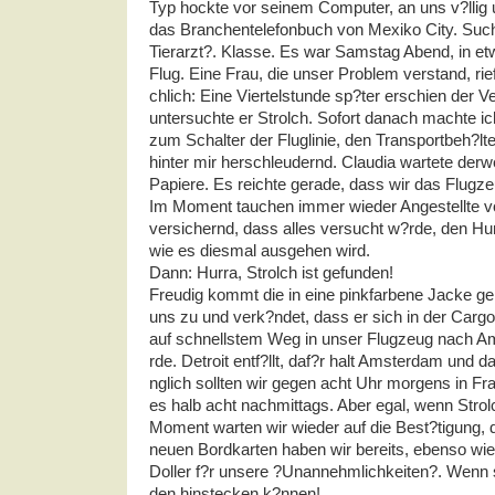
Typ hockte vor seinem Computer, an uns v?llig un
das Branchentelefonbuch von Mexiko City. Such
Tierarzt?. Klasse. Es war Samstag Abend, in et
Flug. Eine Frau, die unser Problem verstand, rief
chlich: Eine Viertelstunde sp?ter erschien der Ve
untersuchte er Strolch. Sofort danach machte ic
zum Schalter der Fluglinie, den Transportbeh?lter
hinter mir herschleudernd. Claudia wartete derwe
Papiere. Es reichte gerade, dass wir das Flugze
Im Moment tauchen immer wieder Angestellte von
versichernd, dass alles versucht w?rde, den Hu
wie es diesmal ausgehen wird.
Dann: Hurra, Strolch ist gefunden!
Freudig kommt die in eine pinkfarbene Jacke ge
uns zu und verk?ndet, dass er sich in der Carg
auf schnellstem Weg in unser Flugzeug nach 
rde. Detroit entf?llt, daf?r halt Amsterdam und d
nglich sollten wir gegen acht Uhr morgens in Fran
es halb acht nachmittags. Aber egal, wenn Stro
Moment warten wir wieder auf die Best?tigung, d
neuen Bordkarten haben wir bereits, ebenso wi
Doller f?r unsere ?Unannehmlichkeiten?. Wenn 
den hinstecken k?nnen!