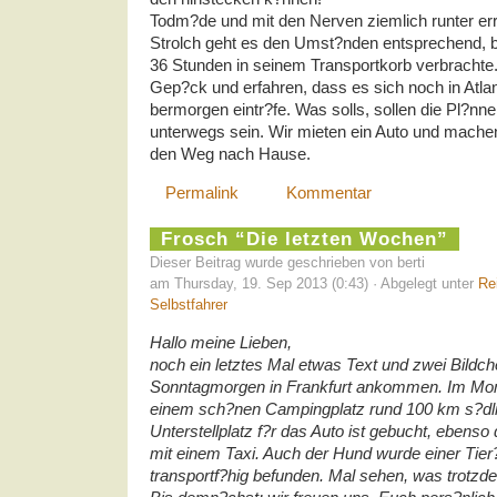
Todm?de und mit den Nerven ziemlich runter err
Strolch geht es den Umst?nden entsprechend, 
36 Stunden in seinem Transportkorb verbrachte.
Gep?ck und erfahren, dass es sich noch in Atlan
bermorgen eintr?fe. Was solls, sollen die Pl?nn
unterwegs sein. Wir mieten ein Auto und machen 
den Weg nach Hause.
Permalink
Kommentar
Frosch “Die letzten Wochen”
Dieser Beitrag wurde geschrieben von berti
am Thursday, 19. Sep 2013 (0:43) · Abgelegt unter
Re
Selbstfahrer
Hallo meine Lieben,
noch ein letztes Mal etwas Text und zwei Bildc
Sonntagmorgen in Frankfurt ankommen. Im Mom
einem sch?nen Campingplatz rund 100 km s?dlic
Unterstellplatz f?r das Auto ist gebucht, ebenso
mit einem Taxi. Auch der Hund wurde einer Tier?r
transportf?hig befunden. Mal sehen, was trotz