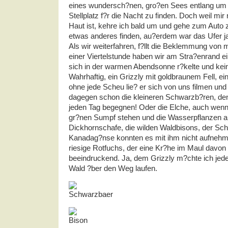
eines wundersch?nen, gro?en Sees entlang um 
Stellplatz f?r die Nacht zu finden. Doch weil mir
Haut ist, kehre ich bald um und gehe zum Auto
etwas anderes finden, au?erdem war das Ufer 
Als wir weiterfahren, f?llt die Beklemmung von 
einer Viertelstunde haben wir am Stra?enrand e
sich in der warmen Abendsonne r?kelte und kein
Wahrhaftig, ein Grizzly mit goldbraunem Fell, ein s
ohne jede Scheu lie? er sich von uns filmen und
dagegen schon die kleineren Schwarzb?ren, dene
jeden Tag begegnen! Oder die Elche, auch wenn
gr?nen Sumpf stehen und die Wasserpflanzen a
Dickhornschafe, die wilden Waldbisons, der Sc
Kanadag?nse konnten es mit ihm nicht aufnehme
riesige Rotfuchs, der eine Kr?he im Maul davon 
beeindruckend. Ja, dem Grizzly m?chte ich jeden
Wald ?ber den Weg laufen.