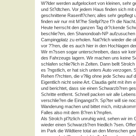
W?lder werden aufgelockert von kleinen, sehr g
und St?dtchen. Vor jedem Haus finden sich mit
geschnittene Rasenfl?chen; alles sehr gepflegt 
finden wir nur mit M?he Stellpl?tze f?r die Nacht
Heute herrscht den ganzen Tag dr?ckende Schw
beschlie?en, den Shanondoah-NP aufzusuchen 
Campingplatz zu erholen. Nat?rlich wieder die 
vor ??ren, die es auch hier in den Hochlagen de
Wir m?ssen sogar unterschreiben, dass wir kei
des Fahrzeugs lagern. Wir machen uns keine S
schlafen schlie?lich in Zelten. Dann bellt Strolch
es ?ngstlich, er hat sich unters Auto verzogen. S
Rehen f?rchten, die v?llig ohne jede Scheu auf
Eigentlich nicht seine Art. Claudia geht mit ihm 
und berichtet, dass sie einen Schwarzb?ren ges
Schritte entfernt. Schnell packen wir alle Lebens
verschlie?en die Eingangst?r. Sp?ter will sie no
Wanderung machen und bittet mich, mitzukommen
Falles also mit dem B?ren k?mpfen.
Als Strolch pl?tzlich unruhig wird, sehen wir im
wieder einen Schwarzb?ren friedlich ?sen. Offen
im Park die Wildtiere total an den Menschen ge