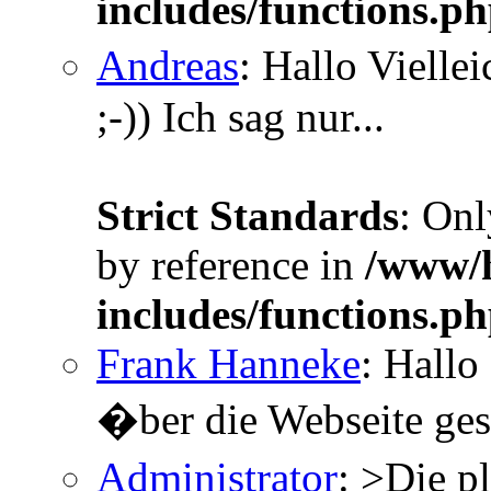
includes/functions.p
Andreas
: Hallo Vielle
;-)) Ich sag nur...
Strict Standards
: Onl
by reference in
/www/h
includes/functions.p
Frank Hanneke
: Hallo
�ber die Webseite gesc
Administrator
: >Die p