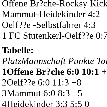
Offene Br?che-Rocksy Kick
Mammut-Heidekinder 4:2
Oelf??e -Selbstfahrer 4:3
1
FC
Stutenkerl-Oelf??e 0:
Tabelle:
PlatzMannschaft Punkte To
1Offene Br?che 6:0 10:1 
2Oelf??e 6:0 11:3 +8
3Mammut 6:0 8:3 +5
4Heidekinder 3:3 5:5 0